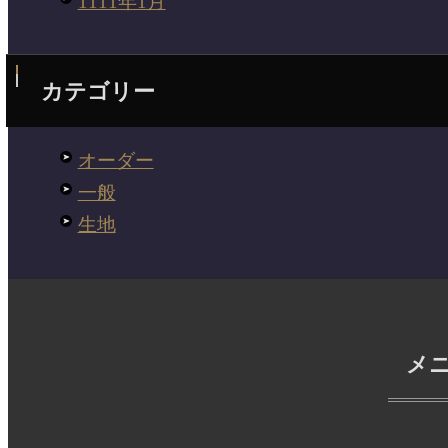
1111年1月
カテゴリー
オーダー
一般
生地
メ