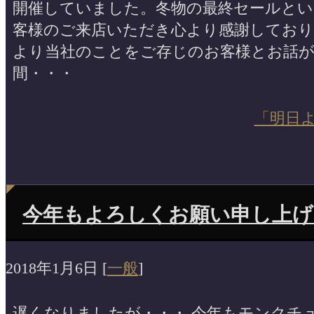
開催していました。冬物の最終セールと
客様のご来店いただき心より感謝しており
より当社のことをご存じのお客様とお話
間・・・
「明日
今年もよろしくお願い申し上げ
2018年1月6日
[
一般
]
遅くなりましたが・・・ 今年もモンクチ