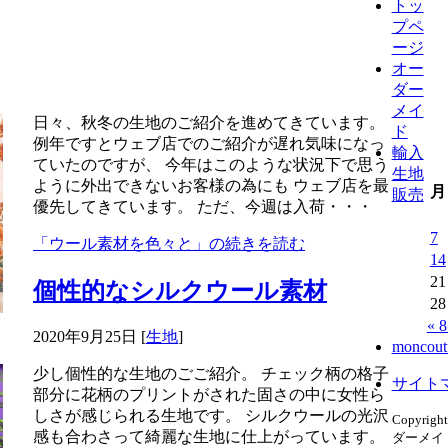
トッ
プペ
ージ
オー
ダー
メイ
日々、秋冬の生地のご紹介を進めてきています。
ド
例年ですとウェブ店でのご紹介が遅れ気味になっ
輸入
ていたのですが、 今年はこのような状況下で思う
生地
ように外出できないお客様の為にも ウェブ店を最
月
販売
優先してきています。 ただ、今週は入荷・・・
7
「ウール素材を色々と」の続きを読む
14
21
個性的なシルクウール素材
28
« 
2020年9月25日
[
生地
]
monco
少し個性的な生地のごご紹介。 チェック柄の格子
サイト
部分に花柄のプリントがされた固さの中に女性ら
しさが感じられる生地です。 シルクウールの光沢
Copyri
感も合わさって綺麗な生地に仕上がっています。
ダーメイ