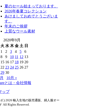
夏のセール始まっております。
2026年春夏コレクション
あけましておめでとうございま
す。
年末のご挨拶
上質なウール素材
2020年9月
火
水
木
金
土
日
1
2
3
4
5
6
8
9
10
11
12
13
15
16
17
18
19
20
22
23
24
25
26
27
29
30
8月
10月 »
utureとは・会社情報
マップ
ght (C) 2026 輸入生地の販売通販、婦人服オー
ド
All Rights Reserved.