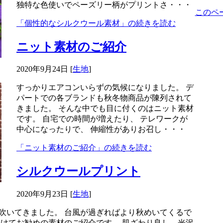
独特な色使いでペーズリー柄がプリントさ・・・
このペ
「個性的なシルクウール素材」の続きを読む
ニット素材のご紹介
2020年9月24日
[
生地
]
すっかりエアコンいらずの気候になりました。 デ
パートでの各ブランドも秋冬物商品が陳列されて
きました。 そんな中でも目に付くのはニット素材
です。 自宅での時間が増えたり、 テレワークが
中心になったりで、 伸縮性がありお召し・・・
「ニット素材のご紹介」の続きを読む
シルクウールプリント
2020年9月23日
[
生地
]
吹いてきました。 台風が過ぎればより秋めいてくるで
向けてお勧めの素材のご紹介です。 肌ざわり良し、光沢