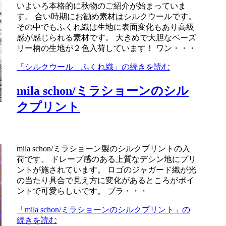
いよいろ本格的に秋物のご紹介が始まっていま
す。 合い時期にお勧め素材はシルクウールです。
その中でもふくれ織は生地に表面変化もあり高級
感が感じられる素材です。 大きめで大胆なペーズ
リー柄の生地が２色入荷しています！ ワン・・・
「シルクウール ふくれ織」の続きを読む
mila schon/ミラショーンのシル
クプリント
mila schon/ミラショーン製のシルクプリントの入
荷です。 ドレープ感のある上質なデシン地にプリ
ントが施されています。 ロゴのジャガード織が光
の当たり具合で見え方に変化があるところがポイ
ントで可愛らしいです。 ブラ・・・
「mila schon/ミラショーンのシルクプリント」の
続きを読む