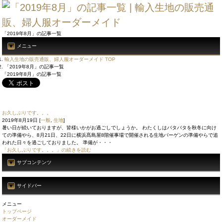
「2019年8月」の記事一覧
メニュー
輸入生地の販売通販、婦人服オーダーメイド TOP
「2019年8月」の記事一覧
「2019年8月」の記事一覧
お久しぶりです。。。
2019年8月19日
[
一般
,
生地
]
暑い日が続いておりますが、皆様いかがお過ごしでしょうか。 わたくしはバタバタを秋冬に向け
ての準備やら、8月21日、22日に横浜髙島屋8階催事場で開催される生地バーゲンの準備やらで追
われた日々を過ごしておりました。 準備が・・・
「お久しぶりです。。。」の続きを読む
サブコンテンツ
サイドバー
メニュー
トップページ
オーダーメイド