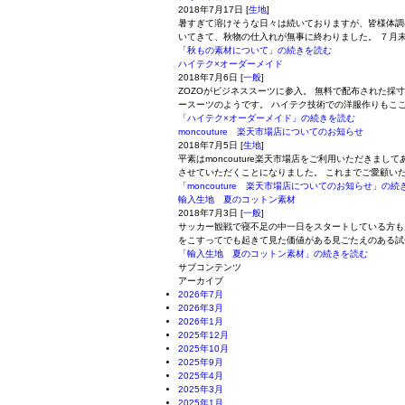
2018年7月17日
[
生地
]
暑すぎて溶けそうな日々は続いておりますが、皆様体調
いてきて、秋物の仕入れが無事に終わりました。 ７月末
「秋もの素材について」の続きを読む
ハイテク×オーダーメイド
2018年7月6日
[
一般
]
ZOZOがビジネススーツに参入。 無料で配布された
ースーツのようです。 ハイテク技術での洋服作りもこ
「ハイテク×オーダーメイド」の続きを読む
moncouture 楽天市場店についてのお知らせ
2018年7月5日
[
生地
]
平素はmoncouture楽天市場店をご利用いただきましてあ
させていただくことになりました。 これまでご愛顧い
「moncouture 楽天市場店についてのお知らせ」の続
輸入生地 夏のコットン素材
2018年7月3日
[
一般
]
サッカー観戦で寝不足の中一日をスタートしている方も
をこすってでも起きて見た価値がある見ごたえのある試
「輸入生地 夏のコットン素材」の続きを読む
サブコンテンツ
アーカイブ
2026年7月
2026年3月
2026年1月
2025年12月
2025年10月
2025年9月
2025年4月
2025年3月
2025年1月