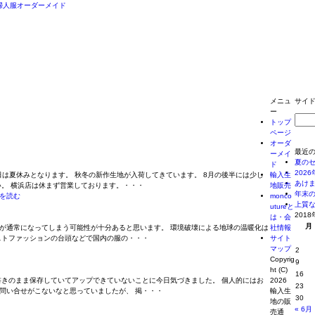
メニュ
サイ
ー
トップ
ページ
オーダ
最近
ーメイ
夏の
ド
202
日は夏休みとなります。 秋冬の新作生地が入荷してきています。 8月の後半には少し
輸入生
あけ
い。 横浜店は休まず営業しております。・・・
地販売
年末
を読む
monco
上質
utureと
2018
は・会
月
が通常になってしまう可能性が十分あると思います。 環境破壊による地球の温暖化は
社情報
トファッションの台頭などで国内の服の・・・
サイト
マップ
2
Copyrig
9
ht (C)
16
書きのまま保存していてアップできていないことに今日気づきました。 個人的にはお
2026
23
問い合せがこないなと思っていましたが、 掲・・・
輸入生
30
地の販
« 6月
売通