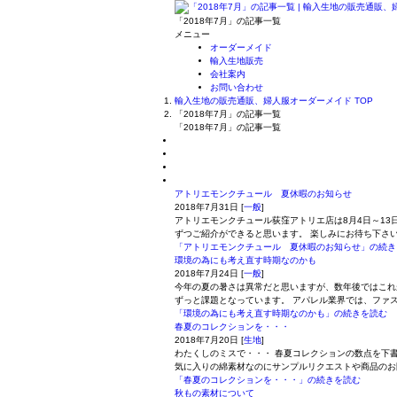
「2018年7月」の記事一覧
メニュー
オーダーメイド
輸入生地販売
会社案内
お問い合わせ
輸入生地の販売通販、婦人服オーダーメイド TOP
「2018年7月」の記事一覧
「2018年7月」の記事一覧
アトリエモンクチュール 夏休暇のお知らせ
2018年7月31日
[
一般
]
アトリエモンクチュール荻窪アトリエ店は8月4日～13
ずつご紹介ができると思います。 楽しみにお待ち下さ
「アトリエモンクチュール 夏休暇のお知らせ」の続き
環境の為にも考え直す時期なのかも
2018年7月24日
[
一般
]
今年の夏の暑さは異常だと思いますが、数年後ではこれ
ずっと課題となっています。 アパレル業界では、ファス
「環境の為にも考え直す時期なのかも」の続きを読む
春夏のコレクションを・・・
2018年7月20日
[
生地
]
わたくしのミスで・・・ 春夏コレクションの数点を下
気に入りの綿素材なのにサンプルリクエストや商品のお
「春夏のコレクションを・・・」の続きを読む
秋もの素材について