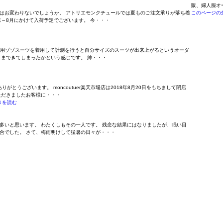
販、婦人服オ
はお変わりないでしょうか。 アトリエモンクチュールでは夏ものご注文承りが落ち着
このページの
～8月にかけて入荷予定でございます。 今・・・
採寸用ゾゾスーツを着用して計測を行うと自分サイズのスーツが出来上がるというオーダ
こまできてしまったかという感じです。 紳・・・
りがとうございます。 moncoutuer楽天市場店は2018年8月20日をもちまして閉店
ただきましたお客様に・・・
きを読む
多いと思います。 わたくしもその一人です。 残念な結果にはなりましたが、眠い目
合でした。 さて、梅雨明けして猛暑の日々が・・・