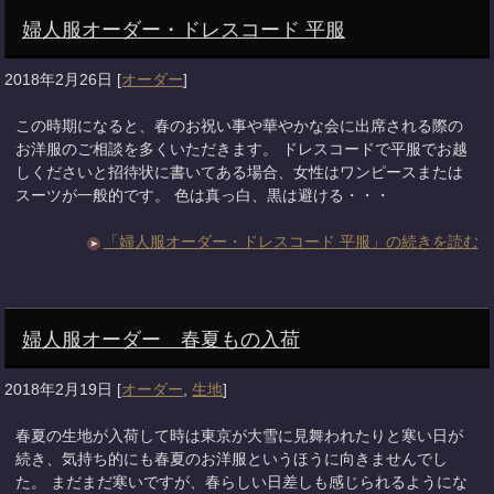
婦人服オーダー・ドレスコード 平服
2018年2月26日
[
オーダー
]
この時期になると、春のお祝い事や華やかな会に出席される際の
お洋服のご相談を多くいただきます。 ドレスコードで平服でお越
しくださいと招待状に書いてある場合、女性はワンピースまたは
スーツが一般的です。 色は真っ白、黒は避ける・・・
「婦人服オーダー・ドレスコード 平服」の続きを読む
婦人服オーダー 春夏もの入荷
2018年2月19日
[
オーダー
,
生地
]
春夏の生地が入荷して時は東京が大雪に見舞われたりと寒い日が
続き、気持ち的にも春夏のお洋服というほうに向きませんでし
た。 まだまだ寒いですが、春らしい日差しも感じられるようにな